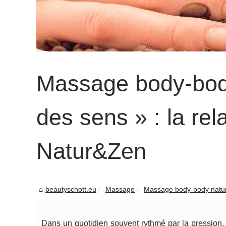
Massage body-body
des sens » : la re
Natur&Zen
beautyschott.eu
Massage
Massage body-body naturi
Dans un quotidien souvent rythmé par la pression, 