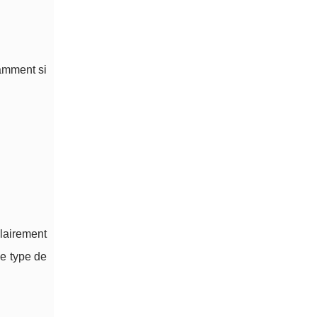
amment si
clairement
ce type de