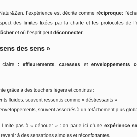
atur&Zen, l’expérience est décrite comme
réciproque
: l’éch
ect des limites fixées par la charte et les protocoles de l’
lâcher
et où l’esprit peut
déconnecter
.
esens des sens »
 claire :
effleurements
,
caresses
et
enveloppements c
nte grâce à des touchers légers et continus ;
s fluides, souvent ressentis comme « déstressants » ;
 enveloppements, souvent associés à un relâchement plus globa
e limite pas à « dénouer » : on parle ici d’une
expérience se
et revenir à des sensations simples et réconfortantes.