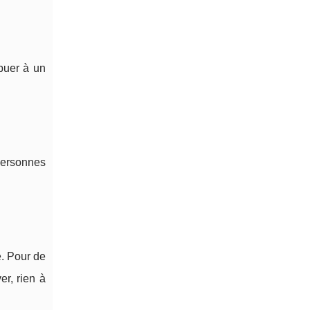
buer à un
personnes
e. Pour de
r, rien à