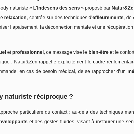
body
naturiste
« L’Indesens des sens »
proposé par
Natur&Ze
de
relaxation
, centrée sur des techniques d’
effleurements
, de
riser l’apaisement, la déconnexion mentale et une récupératio
uel
et
professionnel
, ce massage vise le
bien-être
et le confort
ique : Natur&Zen rappelle explicitement le cadre réglementair
ommande, en cas de besoin médical, de se rapprocher d’un
mé
 naturiste réciproque ?
proche particulière du contact : au-delà des techniques manu
enveloppants
et des gestes fluides, visant à instaurer une se