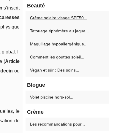
Beauté
n
s’inscrit
caresses
Crème solaire visage SPF50...
n physique
Tatouage éphémère au jagua...
Maquillage hypoallergénique...
 global. Il
Comment les gouttes soleil...
e (
Article
Vegan et sûr : Des soins...
decin
ou
Blogue
Volet piscine hors-sol...
elles, le
Crème
nsation de
Les recommandations pour...