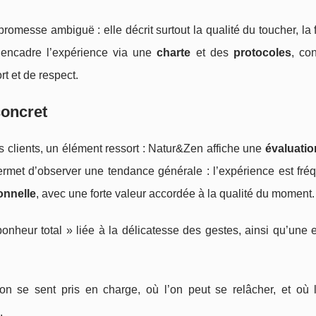
omesse ambiguë : elle décrit surtout la qualité du toucher, la fl
n encadre l’expérience via une
charte
et des
protocoles
, co
rt et de respect.
concret
es clients, un élément ressort : Natur&Zen affiche une
évaluati
ermet d’observer une tendance générale : l’expérience est fr
onnelle
, avec une forte valeur accordée à la qualité du moment.
nheur total » liée à la délicatesse des gestes, ainsi qu’une 
n se sent pris en charge, où l’on peut se relâcher, et où l
.