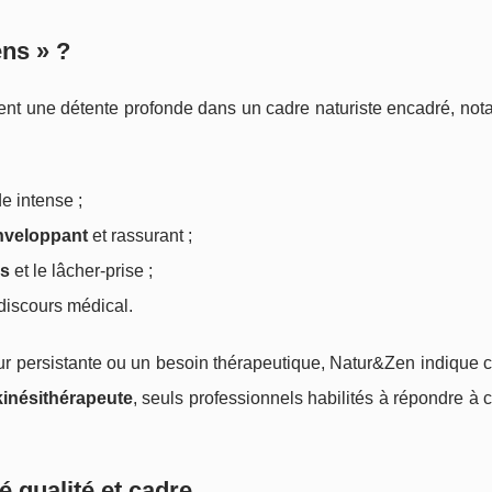
ens » ?
ent une détente profonde dans un cadre naturiste encadré, not
e intense ;
nveloppant
et rassurant ;
ns
et le lâcher-prise ;
 discours médical.
eur persistante ou un besoin thérapeutique, Natur&Zen indique 
inésithérapeute
, seuls professionnels habilités à répondre à 
 qualité et cadre