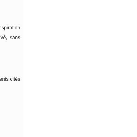
espiration
uvé, sans
ents cités