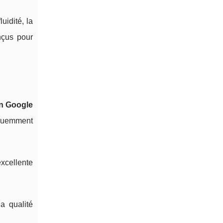
uidité, la
nçus pour
on Google
équemment
excellente
a qualité