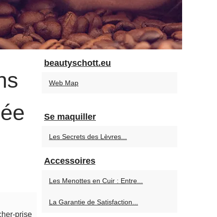
beautyschott.eu
ns
Web Map
née
Se maquiller
Les Secrets des Lèvres...
Accessoires
Les Menottes en Cuir : Entre...
La Garantie de Satisfaction...
cher-prise